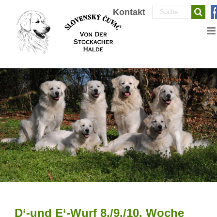
Zum
Suche
Kontakt
Inhalt
nach:
springen
D‘-und E‘-Wurf 8./9./10. Woche