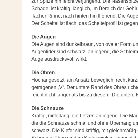
zur Spitze hin leicht verjüngend. Die Nasenspitze
Schädel ist kräftig, länglich, im Bereich der Gehirn
flacher Rinne, nach hinten hin fliehend. Die Au
Der Scheitel ist flach, das Scheitelprofil ist g
Die Augen
Die Augen sind dunkelbraun, von ovaler Form und 
Augenlider sind schwarz, anliegend, die Schlei
Auge ausdrucksvoll wirkt.
Die Ohren
Hochangesetzt, am Ansatz beweglich, recht kurz,
getragenen „V“. Der untere Rand des Ohres rich
reicht nicht länger als bis zu diesem. Die untere 
Die Schnauze
Kräftig, mittellang, die Lefzen anliegend. Die M
die die Schnauze schmal und ohne Überhang umr
schwarz. Die Kiefer sind kräftig, mit gleichmäß
Schneidezähne sind im Kiefer winklig angesetzt.