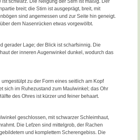
 ist schwarz. Die Neigung der Stirn ist mäßig. Der
partie breit; die Stirn ist ausgeprägt, breit, mit
genbögen sind angemessen und zur Seite hin geneigt.
egenüber dem Nasenrücken etwas vorgewölbt.
gerader Lage; der Blick ist scharfsinnig. Die
mhaut der inneren Augenwinkel dunkel, wodurch das
 umgestülpt zu der Form eines seitlich am Kopf
tet sich im Ruhezustand zum Maulwinkel; das Ohr
Hälfte des Ohres ist kürzer und feiner behaart.
aulwinkel geschlossen, mit schwarzer Schleimhaut,
ahmt. Die Lefzen sind mittelgrob, der Rachen
ig gebildetem und komplettem Scherengebiss. Die