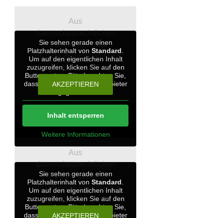
Aus
datenschutzrechtlichen
Sie sehen gerade einen
Gründen benötigt
Platzhalterinhalt von
Standard
.
YouTube Ihre Einwilligung
Um auf den eigentlichen Inhalt
zuzugreifen, klicken Sie auf den
um geladen zu werden.
Button unten. Bitte beachten Sie,
dass dabei Daten an Drittanbieter
AKZEPTIEREN
weitergegeben werden.
Geburt
Inhalt entsperren
Weitere Informationen
Aus
datenschutzrechtlichen
Sie sehen gerade einen
Gründen benötigt
Platzhalterinhalt von
Standard
.
YouTube Ihre Einwilligung
Um auf den eigentlichen Inhalt
zuzugreifen, klicken Sie auf den
um geladen zu werden.
Button unten. Bitte beachten Sie,
dass dabei Daten an Drittanbieter
AKZEPTIEREN