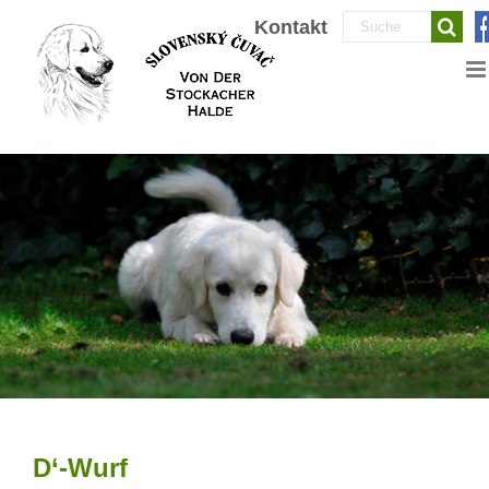
Zum
Suche
Kontakt
Inhalt
nach:
springen
D‘-Wurf