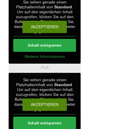
Sie sehen gerade einen
Gründen benötigt
Platzhalterinhalt von
Standard
.
YouTube Ihre Einwilligung
Um auf den eigentlichen Inhalt
zuzugreifen, klicken Sie auf den
um geladen zu werden.
Button unten. Bitte beachten Sie,
dass dabei Daten an Drittanbieter
AKZEPTIEREN
weitergegeben werden.
8. Woche
Inhalt entsperren
Weitere Informationen
Aus
datenschutzrechtlichen
Sie sehen gerade einen
Gründen benötigt
Platzhalterinhalt von
Standard
.
YouTube Ihre Einwilligung
Um auf den eigentlichen Inhalt
zuzugreifen, klicken Sie auf den
um geladen zu werden.
Button unten. Bitte beachten Sie,
dass dabei Daten an Drittanbieter
AKZEPTIEREN
weitergegeben werden.
9. Woche
Inhalt entsperren