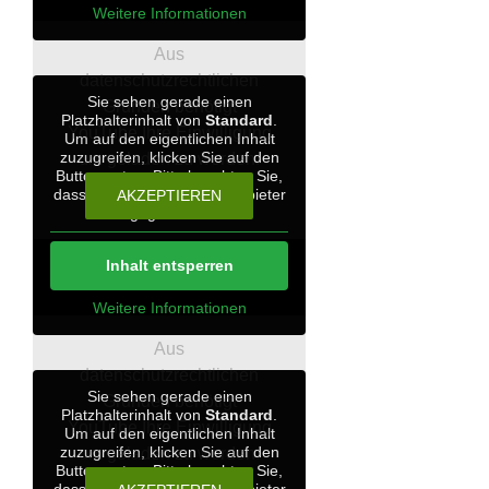
Weitere Informationen
Aus
datenschutzrechtlichen
Sie sehen gerade einen
Gründen benötigt
Platzhalterinhalt von
Standard
.
YouTube Ihre Einwilligung
Um auf den eigentlichen Inhalt
zuzugreifen, klicken Sie auf den
um geladen zu werden.
Button unten. Bitte beachten Sie,
dass dabei Daten an Drittanbieter
AKZEPTIEREN
weitergegeben werden.
5. Woche
Inhalt entsperren
Weitere Informationen
Aus
datenschutzrechtlichen
Sie sehen gerade einen
Gründen benötigt
Platzhalterinhalt von
Standard
.
YouTube Ihre Einwilligung
Um auf den eigentlichen Inhalt
zuzugreifen, klicken Sie auf den
um geladen zu werden.
Button unten. Bitte beachten Sie,