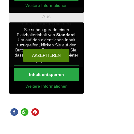
Weitere Informationen
Aus
datenschutzrechtlichen
Sie sehen gerade einen
Gründen benötigt
Platzhalterinhalt von
Standard
.
YouTube Ihre Einwilligung
Um auf den eigentlichen Inhalt
zuzugreifen, klicken Sie auf den
um geladen zu werden.
Button unten. Bitte beachten Sie,
dass dabei Daten an Drittanbieter
AKZEPTIEREN
weitergegeben werden.
10. Woche
Inhalt entsperren
Weitere Informationen