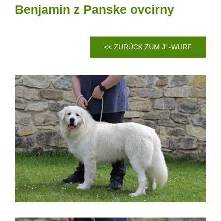
Benjamin z Panske ovcirny
<< ZURÜCK ZUM J‘ -WURF