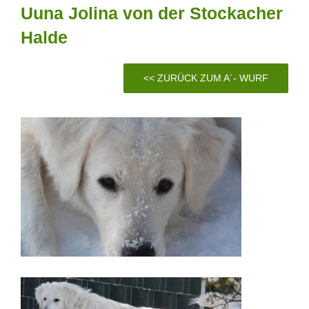
Uuna Jolina von der Stockacher
Halde
<< ZURÜCK ZUM A´- WURF