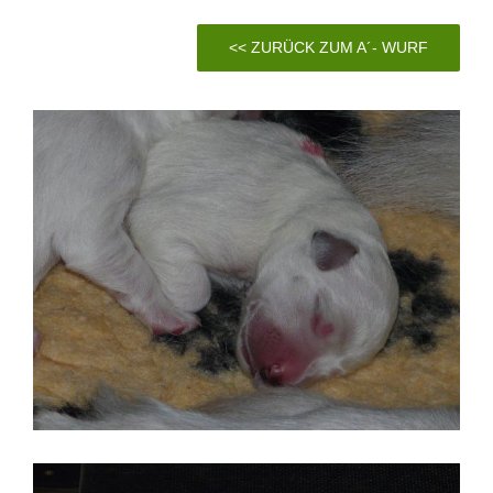
<< ZURÜCK ZUM A´- WURF