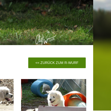
<< ZURÜCK ZUM R-WURF