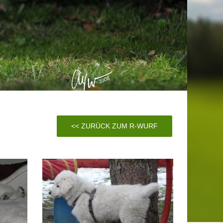
<< ZURÜCK ZUM R-WURF