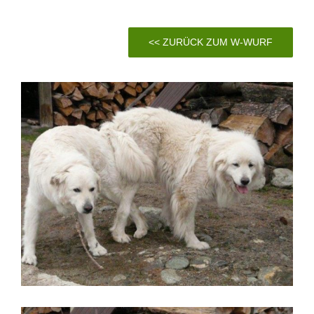
<< ZURÜCK ZUM W-WURF