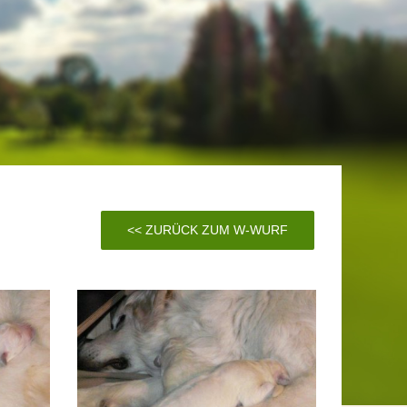
<< ZURÜCK ZUM W-WURF